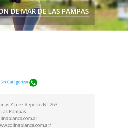
MAR DE LAS PAMPAS
ON DE MAR DE LAS PAMPAS
, CUIDAMOS SU IDENTIDAD
VIVIR SIN PRISA
Sin Categorizar
inas Y Juez Repetto N° 263
 Las Pampas
linablanca.com.ar
www.colinablanca.com.ar/