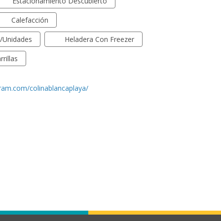
Estacionamiento Descubierto
Calefacción
s/unidades
Heladera Con Freezer
rrillas
ram.com/colinablancaplaya/