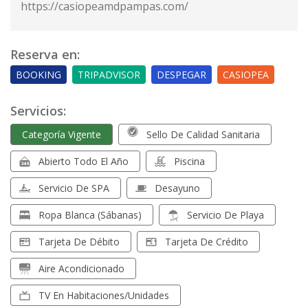
https://casiopeamdpampas.com/
Reserva en:
BOOKING
TRIPADVISOR
DESPEGAR
CASIOPEA
Servicios:
Categoría Vigente
Sello De Calidad Sanitaria
Abierto Todo El Año
Piscina
Servicio De SPA
Desayuno
Ropa Blanca (sábanas)
Servicio De Playa
Tarjeta De Débito
Tarjeta De Crédito
Aire Acondicionado
TV En Habitaciones/unidades