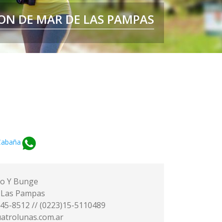
MAR DE LAS PAMPAS
ON DE MAR DE LAS PAMPAS
, CUIDAMOS SU IDENTIDAD
VIVIR SIN PRISA
Cabaña
ro Y Bunge
 Las Pampas
 45-8512 // (0223)15-5110489
atrolunas.com.ar