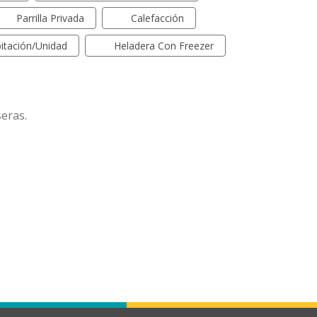
Parrilla Privada
Calefacción
itación/unidad
Heladera Con Freezer
seras.