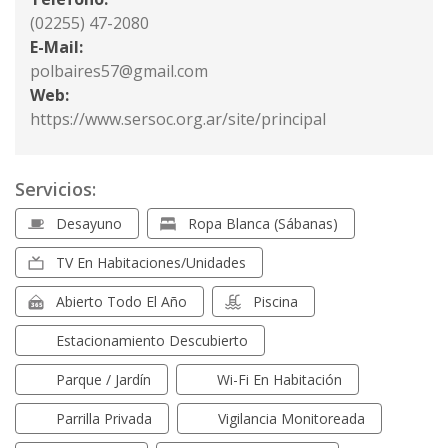
(02255) 47-2080
E-Mail:
polbaires57@gmail.com
Web:
https://www.sersoc.org.ar/site/principal
Servicios:
Desayuno
Ropa Blanca (sábanas)
TV En Habitaciones/unidades
Abierto Todo El Año
Piscina
Estacionamiento Descubierto
Parque / Jardín
Wi-Fi En Habitación
Parrilla Privada
Vigilancia Monitoreada