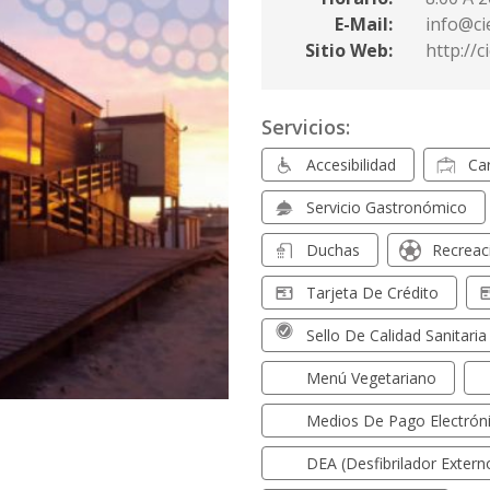
E-Mail:
info@ci
Sitio Web:
http://
Servicios:
Accesibilidad
Ca
Servicio Gastronómico
Duchas
Recreac
Tarjeta De Crédito
Sello De Calidad Sanitaria
Menú Vegetariano
Medios De Pago Electrón
DEA (Desfibrilador Exter