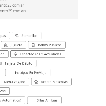
ento25.com.ar
ciento25.com.ar/
rpas
Sombrillas
Juguera
Baños Públicos
ión
Espectáculos Y Actividades
Tarjeta De Débito
Inscripto En PreViaje
Menú Vegano
Acepta Mascotas
icos
no Automático)
Sillas Anfibias