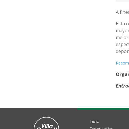
A fine
Esta c
mayor 
mejore
espec
depor
Recome
Orga
Entra
Inicio
Experiencias