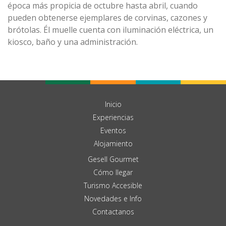
época más propicia de octubre hasta abril, cuando
pueden obtenerse ejemplares de corvinas, cazones y
brótolas. Él muelle cuenta con iluminación eléctrica, un
kiosco, baño y una administración.
Inicio
Experiencias
Eventos
Alojamiento
Gesell Gourmet
Cómo llegar
Turismo Accesible
Novedades e Info
Contactanos