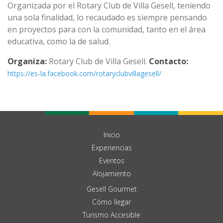
Organizada por el Rotary Club de Villa Gesell, teniendo
una sola finalidad, lo recaudado es siempre pensando
en proyectos para con la comunidad, tanto en el área
educativa, como la de salud.
Organiza:
Rotary Club de Villa Gesell.
Contacto:
https://es-la.facebook.com/rotaryclubvillagesell/
Inicio
Experiencias
Eventos
Alojamiento
Gesell Gourmet
Cómo llegar
Turismo Accesible