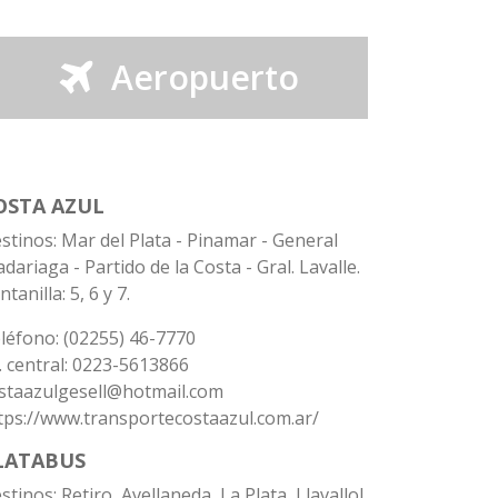
Aeropuerto
OSTA AZUL
stinos: Mar del Plata - Pinamar - General
dariaga - Partido de la Costa - Gral. Lavalle.
ntanilla: 5, 6 y 7.
léfono: (02255) 46-7770
. central: 0223-5613866
staazulgesell@hotmail.com
tps://www.transportecostaazul.com.ar/
LATABUS
stinos: Retiro, Avellaneda, La Plata, Llavallol,