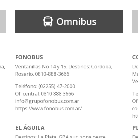
Omnibus
FONOBUS
C
na,
Ventanillas No 14 y 15. Destinos: Córdoba,
De
Rosario. 0810-888-3666
Ma
Ve
Teléfono: (02255) 47-2000
Of. central: 0810 888 3666
Te
info@grupofonobus.com.ar
Of
https://www.fonobus.com.ar/
co
ht
EL ÁGUILA
P
Destinos: La Plata, GBA sur, zona oeste.
De