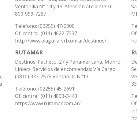
Ventanilla N° 14 y 15. Atención al cliente: 0-
Sa
800-999-7287
MD
Teléfono: (02255) 47-2000
Te
Of. central: (011) 4622-7337
Of
http://www.elaguila-srl.com.ar/destinos/
ht
RUTAMAR
R
Destinos: Pacheco, 27 y Panamericana, Munro,
De
Liniers. Servicios de encomiendas: Vía Cargo.
Se
o,
(0810) 333-7575 Ventanilla N°13
Ve
a
33
Teléfono: (02255) 45-2691
Of. central: (011) 4893-3443
Te
https://www.rutamar.com.ar/
Of
in
ht