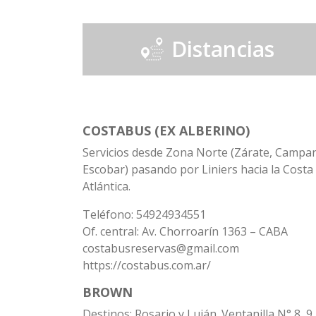
Distancias
COSTABUS (EX ALBERINO)
Servicios desde Zona Norte (Zárate, Campa
Escobar) pasando por Liniers hacia la Costa
Atlántica.
Teléfono: 54924934551
Of. central: Av. Chorroarín 1363 – CABA
costabusreservas@gmail.com
https://costabus.com.ar/
BROWN
Destinos: Rosario y Luján. Ventanilla N° 8, 9,